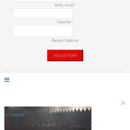
Verify email *
Captcha *
Reload Captcha
REGISTRAR
OPINIÓN