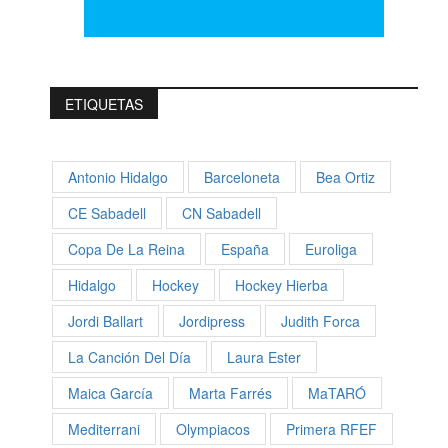
ETIQUETAS
Antonio Hidalgo
Barceloneta
Bea Ortiz
CE Sabadell
CN Sabadell
Copa De La Reina
España
Euroliga
Hidalgo
Hockey
Hockey Hierba
Jordi Ballart
Jordipress
Judith Forca
La Canción Del Día
Laura Ester
Maica García
Marta Farrés
MaTARÓ
Mediterrani
Olympiacos
Primera RFEF