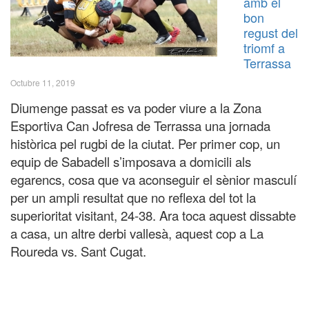
amb el
bon
regust del
triomf a
Terrassa
Octubre 11, 2019
Diumenge passat es va poder viure a la Zona
Esportiva Can Jofresa de Terrassa una jornada
històrica pel rugbi de la ciutat. Per primer cop, un
equip de Sabadell s’imposava a domicili als
egarencs, cosa que va aconseguir el sènior masculí
per un ampli resultat que no reflexa del tot la
superioritat visitant, 24-38. Ara toca aquest dissabte
a casa, un altre derbi vallesà, aquest cop a La
Roureda vs. Sant Cugat.