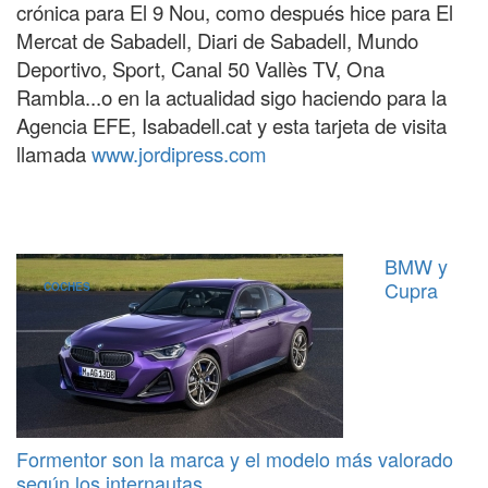
crónica para El 9 Nou, como después hice para El
Mercat de Sabadell, Diari de Sabadell, Mundo
Deportivo, Sport, Canal 50 Vallès TV, Ona
Rambla...o en la actualidad sigo haciendo para la
Agencia EFE, Isabadell.cat y esta tarjeta de visita
llamada
www.jordipress.com
BMW y
Cupra
COCHES
Formentor son la marca y el modelo más valorado
según los internautas