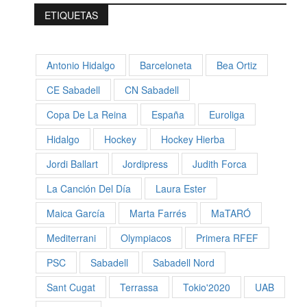
ETIQUETAS
Antonio Hidalgo
Barceloneta
Bea Ortiz
CE Sabadell
CN Sabadell
Copa De La Reina
España
Euroliga
Hidalgo
Hockey
Hockey Hierba
Jordi Ballart
Jordipress
Judith Forca
La Canción Del Día
Laura Ester
Maica García
Marta Farrés
MaTARÓ
Mediterrani
Olympiacos
Primera RFEF
PSC
Sabadell
Sabadell Nord
Sant Cugat
Terrassa
Tokio'2020
UAB