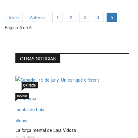
Inicio
Anterior
1
2
3
4
5
Página 5 de 5
OTRAS NOTICIAS
Sabadell 19 de juny. Un per què diferent
Jul 19, 2026
OPINIÓN
HOCKEY
La força mental de Laia Vidosa
Abr 21, 2026