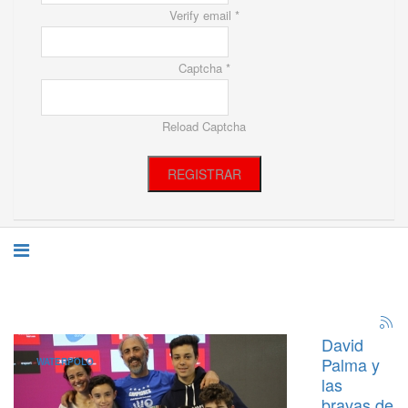
Verify email *
Captcha *
Reload Captcha
REGISTRAR
David
Palma y
WATERPOLO
las
bravas de