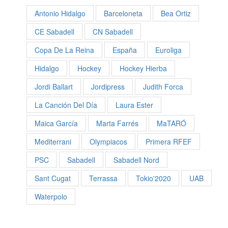
Antonio Hidalgo
Barceloneta
Bea Ortiz
CE Sabadell
CN Sabadell
Copa De La Reina
España
Euroliga
Hidalgo
Hockey
Hockey Hierba
Jordi Ballart
Jordipress
Judith Forca
La Canción Del Día
Laura Ester
Maica García
Marta Farrés
MaTARÓ
Mediterrani
Olympiacos
Primera RFEF
PSC
Sabadell
Sabadell Nord
Sant Cugat
Terrassa
Tokio'2020
UAB
Waterpolo