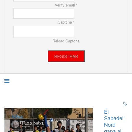
Verify email *
Captcha *
Reload Captcha
REGISTRAR
El
Sabadell
FÚTBOL
Nord
gana al