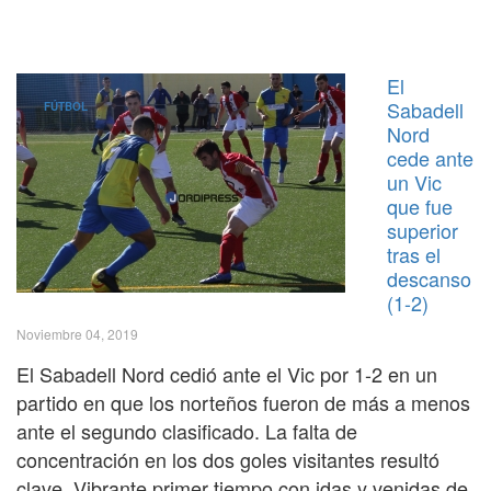
El
Sabadell
FÚTBOL
Nord
cede ante
un Vic
que fue
superior
tras el
descanso
(1-2)
Noviembre 04, 2019
El Sabadell Nord cedió ante el Vic por 1-2 en un
partido en que los norteños fueron de más a menos
ante el segundo clasificado. La falta de
concentración en los dos goles visitantes resultó
clave. Vibrante primer tiempo con idas y venidas de