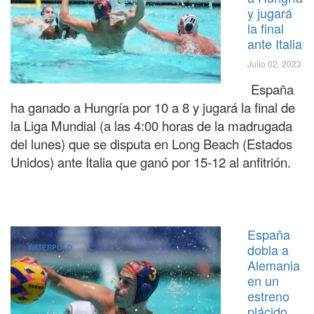
y jugará
la final
ante Italia
Julio 02, 2023
España
ha ganado a Hungría por 10 a 8 y jugará la final de
la Liga Mundial (a las 4:00 horas de la madrugada
del lunes) que se disputa en Long Beach (Estados
Unidos) ante Italia que ganó por 15-12 al anfitrión.
España
dobla a
WATERPOLO
Alemania
en un
estreno
plácido