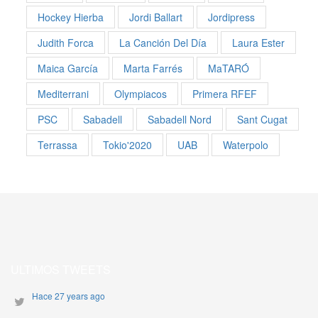
Hockey Hierba
Jordi Ballart
Jordipress
Judith Forca
La Canción Del Día
Laura Ester
Maica García
Marta Farrés
MaTARÓ
Mediterrani
Olympiacos
Primera RFEF
PSC
Sabadell
Sabadell Nord
Sant Cugat
Terrassa
Tokio'2020
UAB
Waterpolo
ULTIMOS TWEETS
Hace 27 years ago