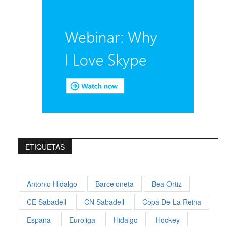
ETIQUETAS
Antonio Hidalgo
Barceloneta
Bea Ortiz
CE Sabadell
CN Sabadell
Copa De La Reina
España
Euroliga
Hidalgo
Hockey