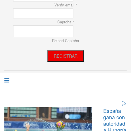
Verify email *
Captcha *
Reload Captcha
REGISTRAR
España
gana con
WATERPOLO
autoridad
a Hungría