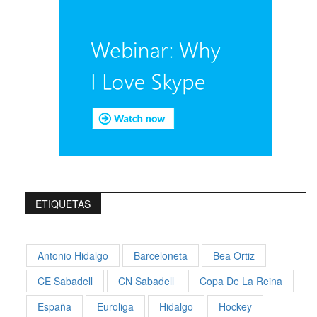
ETIQUETAS
Antonio Hidalgo
Barceloneta
Bea Ortiz
CE Sabadell
CN Sabadell
Copa De La Reina
España
Euroliga
Hidalgo
Hockey