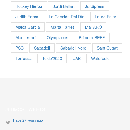
Hockey Hierba
Jordi Ballart
Jordipress
Judith Forca
La Canción Del Día
Laura Ester
Maica García
Marta Farrés
MaTARÓ
Mediterrani
Olympiacos
Primera RFEF
PSC
Sabadell
Sabadell Nord
Sant Cugat
Terrassa
Tokio'2020
UAB
Waterpolo
ULTIMOS TWEETS
Hace 27 years ago