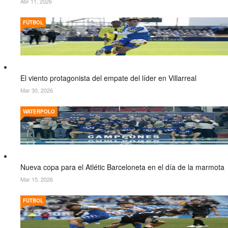
Abr 11, 2026
FÚTBOL
El viento protagonista del empate del líder en Villarreal
Mar 30, 2026
WATERPOLO
Nueva copa para el Atlétic Barceloneta en el día de la marmota
Mar 15, 2026
FÚTBOL