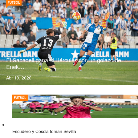
FÚTBOL
El Sabadell gana al Hércules con un golazo de
Enek…
Abr 19, 2026
FÚTBOL
Escudero y Coscia toman Sevilla