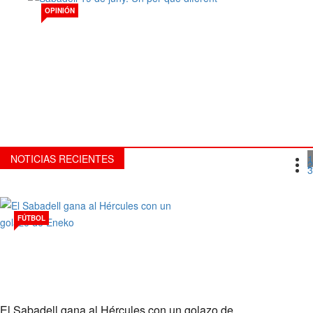
OPINIÓN
Sabadell 19 de juny. Un per què
diferent
NOTICIAS RECIENTES
1
2
3
FÚTBOL
El Sabadell gana al Hércules con un golazo de…