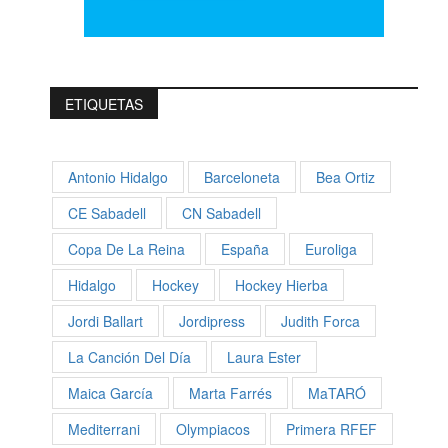
ETIQUETAS
Antonio Hidalgo
Barceloneta
Bea Ortiz
CE Sabadell
CN Sabadell
Copa De La Reina
España
Euroliga
Hidalgo
Hockey
Hockey Hierba
Jordi Ballart
Jordipress
Judith Forca
La Canción Del Día
Laura Ester
Maica García
Marta Farrés
MaTARÓ
Mediterrani
Olympiacos
Primera RFEF