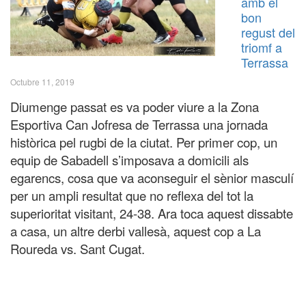
amb el
bon
regust del
triomf a
Terrassa
Octubre 11, 2019
Diumenge passat es va poder viure a la Zona
Esportiva Can Jofresa de Terrassa una jornada
històrica pel rugbi de la ciutat. Per primer cop, un
equip de Sabadell s’imposava a domicili als
egarencs, cosa que va aconseguir el sènior masculí
per un ampli resultat que no reflexa del tot la
superioritat visitant, 24-38. Ara toca aquest dissabte
a casa, un altre derbi vallesà, aquest cop a La
Roureda vs. Sant Cugat.