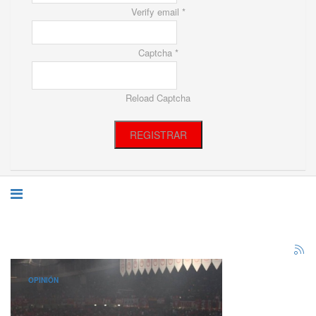
Verify email *
Captcha *
Reload Captcha
REGISTRAR
OPINIÓN