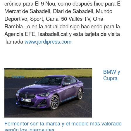
crónica para El 9 Nou, como después hice para El
Mercat de Sabadell, Diari de Sabadell, Mundo
Deportivo, Sport, Canal 50 Vallès TV, Ona
Rambla...o en la actualidad sigo haciendo para la
Agencia EFE, Isabadell.cat y esta tarjeta de visita
llamada
www.jordipress.com
BMW y
Cupra
COCHES
Formentor son la marca y el modelo más valorado
según los internautas