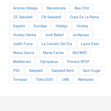
Antonio Hidalgo
Barceloneta
Bea Ortiz
CE Sabadell
CN Sabadell
Copa De La Reina
España
Euroliga
Hidalgo
Hockey
Hockey Hierba
Jordi Ballart
Jordipress
Judith Forca
La Canción Del Día
Laura Ester
Maica García
Marta Farrés
MaTARÓ
Mediterrani
Olympiacos
Primera RFEF
PSC
Sabadell
Sabadell Nord
Sant Cugat
Terrassa
Tokio'2020
UAB
Waterpolo