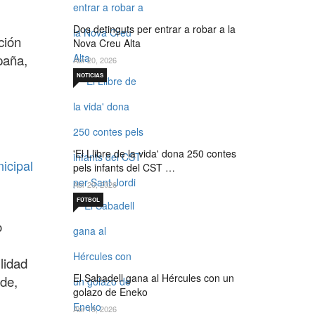
Dos detinguts per entrar a robar a la
ción
Nova Creu Alta
paña,
Abr 20, 2026
NOTICIAS
'El Llibre de la vida' dona 250 contes
icipal
pels infants del CST …
Abr 20, 2026
FÚTBOL
o
lidad
El Sabadell gana al Hércules con un
rde,
golazo de Eneko
Abr 19, 2026