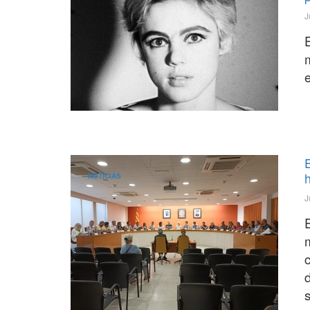
J
NOTICIAS
J
d