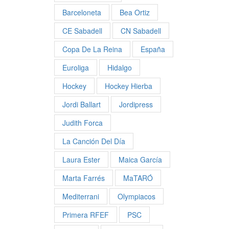
Barceloneta
Bea Ortiz
CE Sabadell
CN Sabadell
Copa De La Reina
España
Euroliga
Hidalgo
Hockey
Hockey Hierba
Jordi Ballart
Jordipress
Judith Forca
La Canción Del Día
Laura Ester
Maica García
Marta Farrés
MaTARÓ
Mediterrani
Olympiacos
Primera RFEF
PSC