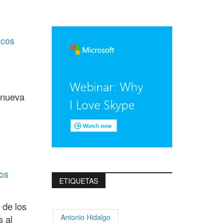
icos
 nueva
vos
ETIQUETAS
 de los
Antonio Hidalgo
s al