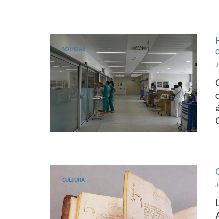
NOTICIAS
J
á
CULTURA
J