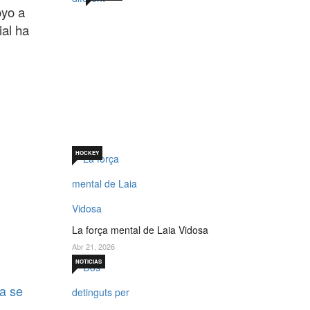
oyo a
ial ha
Sabadell 19 de juny. Un
per què diferent
Jul 19, 2026
HOCKEY
La força mental de Laia Vidosa
Abr 21, 2026
NOTICIAS
a se