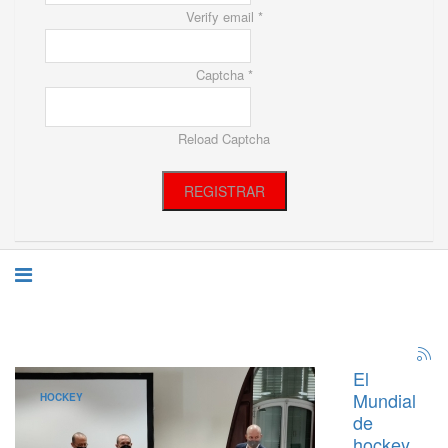
Verify email *
Captcha *
Reload Captcha
REGISTRAR
El
Mundial
HOCKEY
de
hockey