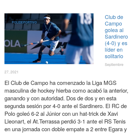
Club de
Campo
POLIDEPORTIVO
golea al
Sardinero
(4-0) y es
líder en
solitario
Septiembre
27, 2021
El Club de Campo ha comenzado la Liga MGS
masculina de hockey hierba como acabó la anterior,
ganando y con autoridad. Dos de dos y en esta
segunda sesión por 4-0 ante el Sardinero. El RC de
Polo goleó 6-2 al Júnior con un hat-trick de Xavi
Lleonart, e
l At.Terrassa perdió 3-1 ante el RS Tenis
en una jornada con doble empate a 2 entre Egara y