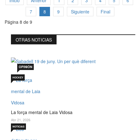
Inicio
Anterior
1
2
3
4
5
6
7
8
9
Siguiente
Final
Página 8 de 9
OTRAS NOTICIAS
Sabadell 19 de juny. Un per què diferent
Jul 19, 2026
OPINIÓN
HOCKEY
La força mental de Laia Vidosa
Abr 21, 2026
NOTICIAS