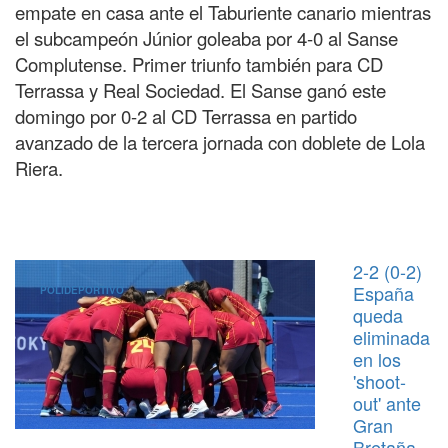
empate en casa ante el Taburiente canario mientras
el subcampeón Júnior goleaba por 4-0 al Sanse
Complutense. Primer triunfo también para CD
Terrassa y Real Sociedad. El Sanse ganó este
domingo por 0-2 al CD Terrassa en partido
avanzado de la tercera jornada con doblete de Lola
Riera.
2-2 (0-2)
España
POLIDEPORTIVO
queda
eliminada
en los
'shoot-
out' ante
Gran
Bretaña