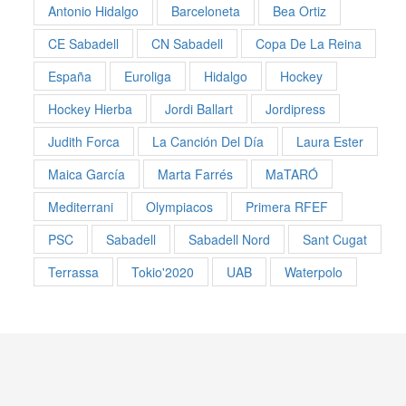
Antonio Hidalgo
Barceloneta
Bea Ortiz
CE Sabadell
CN Sabadell
Copa De La Reina
España
Euroliga
Hidalgo
Hockey
Hockey Hierba
Jordi Ballart
Jordipress
Judith Forca
La Canción Del Día
Laura Ester
Maica García
Marta Farrés
MaTARÓ
Mediterrani
Olympiacos
Primera RFEF
PSC
Sabadell
Sabadell Nord
Sant Cugat
Terrassa
Tokio'2020
UAB
Waterpolo