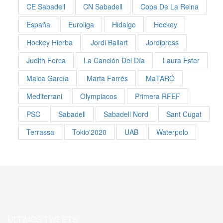
CE Sabadell
CN Sabadell
Copa De La Reina
España
Euroliga
Hidalgo
Hockey
Hockey Hierba
Jordi Ballart
Jordipress
Judith Forca
La Canción Del Día
Laura Ester
Maica García
Marta Farrés
MaTARÓ
Mediterrani
Olympiacos
Primera RFEF
PSC
Sabadell
Sabadell Nord
Sant Cugat
Terrassa
Tokio'2020
UAB
Waterpolo
ULTIMOS TWEETS