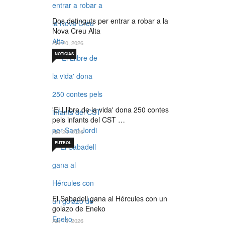
Dos detinguts per entrar a robar a la
Nova Creu Alta
Abr 20, 2026
NOTICIAS
'El Llibre de la vida' dona 250 contes
pels infants del CST …
Abr 20, 2026
FÚTBOL
El Sabadell gana al Hércules con un
golazo de Eneko
Abr 19, 2026