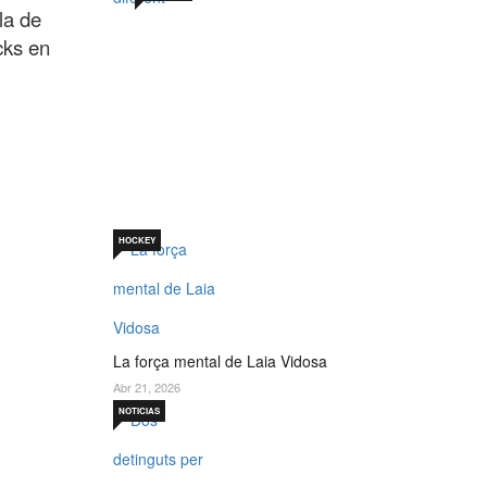
la de
cks en
Sabadell 19 de juny. Un
per què diferent
Jul 19, 2026
HOCKEY
La força mental de Laia Vidosa
Abr 21, 2026
NOTICIAS