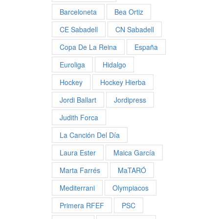
Barceloneta
Bea Ortiz
CE Sabadell
CN Sabadell
Copa De La Reina
España
Euroliga
Hidalgo
Hockey
Hockey Hierba
Jordi Ballart
Jordipress
Judith Forca
La Canción Del Día
Laura Ester
Maica García
Marta Farrés
MaTARÓ
Mediterrani
Olympiacos
Primera RFEF
PSC