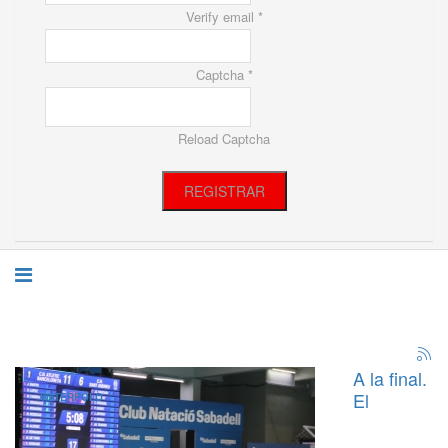
Verify email *
Captcha *
Reload Captcha
REGISTRAR
A la final.
El
WATERPOLO