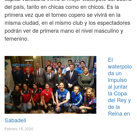
del país, tanto en chicas como en chicos. Es la
primera vez que el torneo copero se vivirá en la
misma ciudad, en el mismo club y los espectadores
podrán ver de primera mano el nivel masculino y
femenino.
El
waterpolo
WATERPOLO
da un
impulso
al juntar
la Copa
del Rey y
de la
Reina en
Sabadell
Febrero 19, 2020