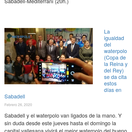
Sabadell-Mediterrani (20h.)
La
igualdad
WATERPOLO
del
waterpolo
(Copa de
la Reina y
del Rey)
se da cita
estos
días en
Sabadell
Febrero 26, 2020
Sabadell y el waterpolo van ligados de la mano. Y
sin duda desde este jueves hasta el domingo la
capital vallesana vivirá el mejor waterpolo del bueno