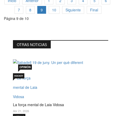
Inicio
Anterior
1
2
3
4
5
6
7
8
9
10
Siguiente
Final
Página 9 de 10
OTRAS NOTICIAS
Sabadell 19 de juny. Un per què diferent
Jul 19, 2026
OPINIÓN
HOCKEY
La força mental de Laia Vidosa
Abr 21, 2026