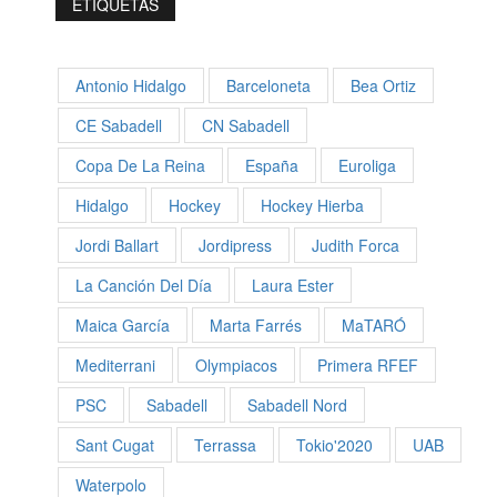
ETIQUETAS
Antonio Hidalgo
Barceloneta
Bea Ortiz
CE Sabadell
CN Sabadell
Copa De La Reina
España
Euroliga
Hidalgo
Hockey
Hockey Hierba
Jordi Ballart
Jordipress
Judith Forca
La Canción Del Día
Laura Ester
Maica García
Marta Farrés
MaTARÓ
Mediterrani
Olympiacos
Primera RFEF
PSC
Sabadell
Sabadell Nord
Sant Cugat
Terrassa
Tokio'2020
UAB
Waterpolo