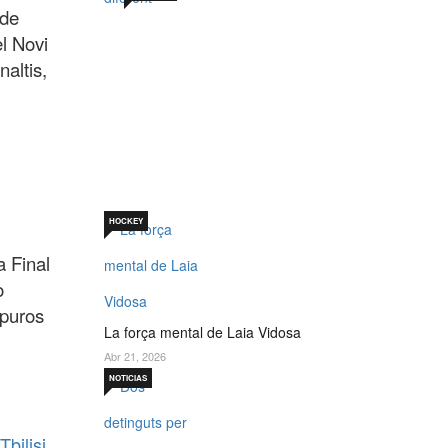
 de
el Novi
altis,
Sabadell 19 de juny. Un
per què diferent
Jul 19, 2026
HOCKEY
a Final
o
apuros
La força mental de Laia Vidosa
Abr 21, 2026
NOTICIAS
bilisi