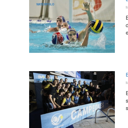
WATERPOLO
M
E
WATERPOLO
M
E
s
s