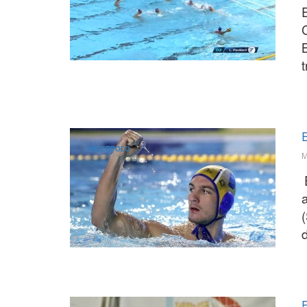
E
C
B
t
WATERPOLO
M
d
E