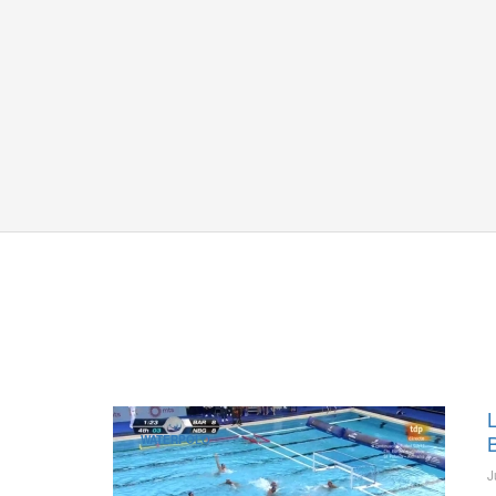
L
WATERPOLO
J