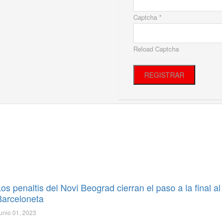
Captcha *
Reload Captcha
REGISTRAR
os penaltis del Novi Beograd cierran el paso a la final al 
Barceloneta
unio 01, 2023