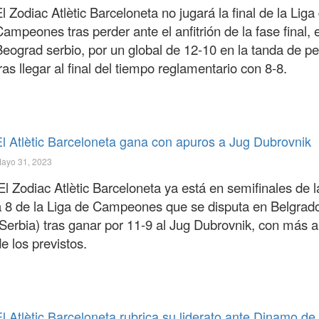
l Zodiac Atlètic Barceloneta no jugará la final de la Liga
ampeones tras perder ante el anfitrión de la fase final, 
eograd serbio, por un global de 12-10 en la tanda de pen
ras llegar al final del tiempo reglamentario con 8-8.
El Atlètic Barceloneta gana con apuros a Jug Dubrovnik
ayo 31, 2023
El Zodiac Atlètic Barceloneta ya está en semifinales de l
a 8 de la Liga de Campeones que se disputa en Belgrad
(Serbia) tras ganar por 11-9 al Jug Dubrovnik, con más 
e los previstos.
l Atlètic Barceloneta rubrica su liderato ante Dinamo de T