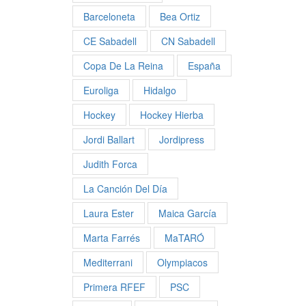
Barceloneta
Bea Ortiz
CE Sabadell
CN Sabadell
Copa De La Reina
España
Euroliga
Hidalgo
Hockey
Hockey Hierba
Jordi Ballart
Jordipress
Judith Forca
La Canción Del Día
Laura Ester
Maica García
Marta Farrés
MaTARÓ
Mediterrani
Olympiacos
Primera RFEF
PSC