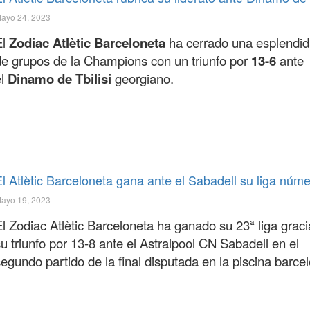
ayo 24, 2023
l
Zodiac Atlètic Barceloneta
ha cerrado una esplendid
de grupos de la Champions con un triunfo por
13-6
ante
el
Dinamo de Tbilisi
georgiano.
El Atlètic Barceloneta gana ante el Sabadell su liga núm
ayo 19, 2023
l Zodiac Atlètic Barceloneta ha ganado su 23ª liga graci
u triunfo por 13-8 ante el Astralpool CN Sabadell en el
egundo partido de la final disputada en la piscina barce