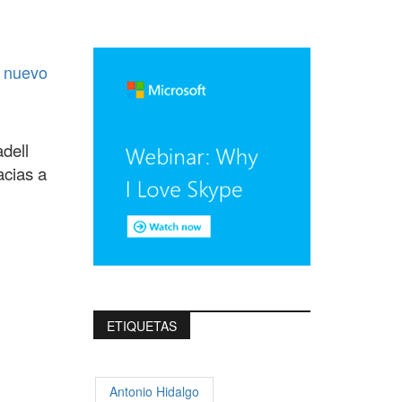
n nuevo
dell
acias a
ETIQUETAS
Antonio Hidalgo