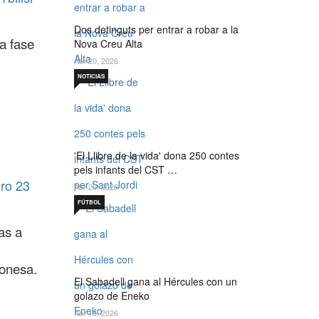
Dos detinguts per entrar a robar a la
a fase
Nova Creu Alta
Abr 20, 2026
NOTICIAS
'El Llibre de la vida' dona 250 contes
pels infants del CST …
ero 23
Abr 20, 2026
FÚTBOL
as a
lonesa.
El Sabadell gana al Hércules con un
golazo de Eneko
Abr 19, 2026