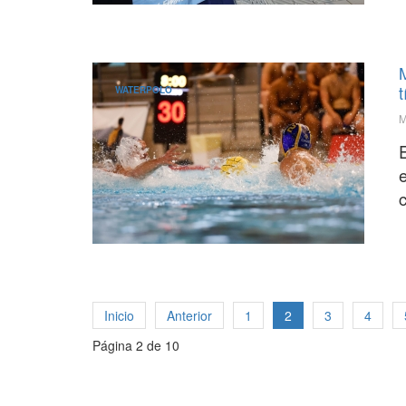
t
WATERPOLO
M
E
e
Inicio
Anterior
1
2
3
4
Página 2 de 10