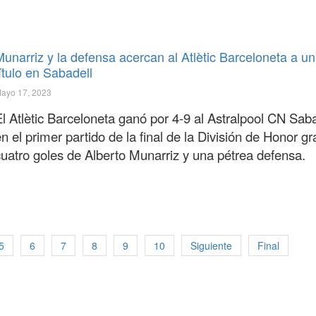
Munarriz y la defensa acercan al Atlètic Barceloneta a u
ítulo en Sabadell
ayo 17, 2023
l Atlètic Barceloneta ganó por 4-9 al Astralpool CN Saba
n el primer partido de la final de la División de Honor gr
cuatro goles de Alberto Munarriz y una pétrea defensa.
5
6
7
8
9
10
Siguiente
Final