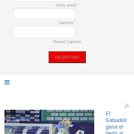
Verify email *
Captcha *
Reload Captcha
REGISTRAR
El
Sabadell
WATERPOLO
gana el
derbi al