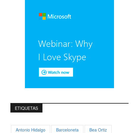
ETIQUETAS
Antonio Hidalgo
Barceloneta
Bea Ortiz