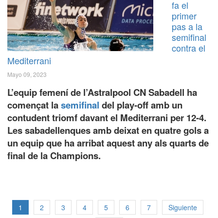
fa el
primer
pas a la
semifinal
contra el
Mediterrani
Mayo 09, 2023
L’equip femení de l’Astralpool CN Sabadell ha
començat la
semifinal
del play-off amb un
contudent triomf davant el Mediterrani per 12-4.
Les sabadellenques amb deixat en quatre gols a
un equip que ha arribat aquest any als quarts de
final de la Champions.
1
2
3
4
5
6
7
Siguiente