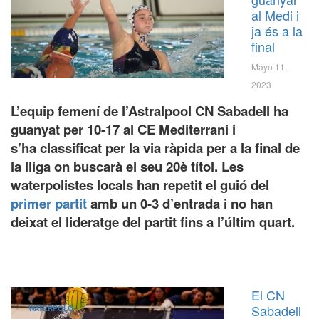
al Medi i
ja és a la
final
Mayo 11,
2023
L’equip femení de l’Astralpool CN Sabadell ha
guanyat per 10-17 al CE Mediterrani i
s’ha classificat per la via ràpida per a la final de
la lliga on buscarà el seu 20è títol. Les
waterpolistes locals han repetit el guió del
primer partit
amb un 0-3 d’entrada i no han
deixat el lideratge del partit fins a l’últim quart.
El CN
Sabadell
WATERPOLO