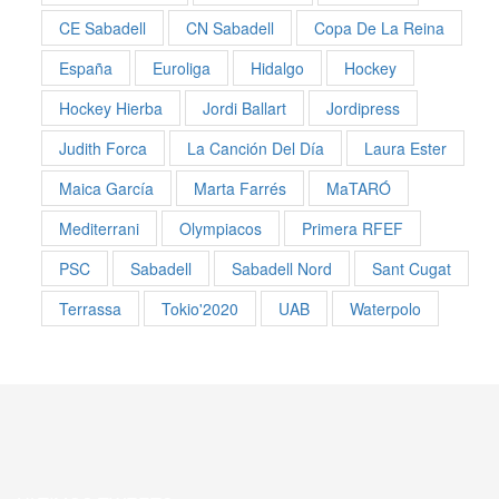
CE Sabadell
CN Sabadell
Copa De La Reina
España
Euroliga
Hidalgo
Hockey
Hockey Hierba
Jordi Ballart
Jordipress
Judith Forca
La Canción Del Día
Laura Ester
Maica García
Marta Farrés
MaTARÓ
Mediterrani
Olympiacos
Primera RFEF
PSC
Sabadell
Sabadell Nord
Sant Cugat
Terrassa
Tokio'2020
UAB
Waterpolo