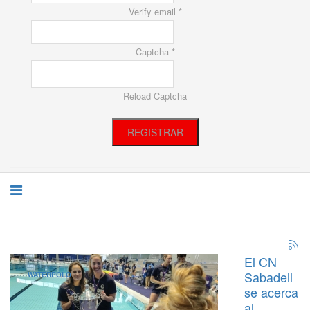
Verify email *
Captcha *
Reload Captcha
REGISTRAR
El CN
Sabadell
WATERPOLO
se acerca
al