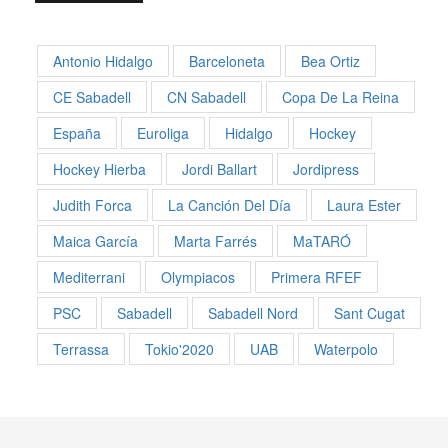
Antonio Hidalgo
Barceloneta
Bea Ortiz
CE Sabadell
CN Sabadell
Copa De La Reina
España
Euroliga
Hidalgo
Hockey
Hockey Hierba
Jordi Ballart
Jordipress
Judith Forca
La Canción Del Día
Laura Ester
Maica García
Marta Farrés
MaTARÓ
Mediterrani
Olympiacos
Primera RFEF
PSC
Sabadell
Sabadell Nord
Sant Cugat
Terrassa
Tokio'2020
UAB
Waterpolo