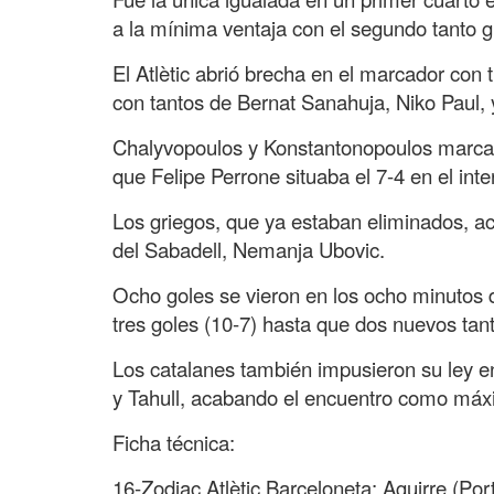
a la mínima ventaja con el segundo tanto g
El Atlètic abrió brecha en el marcador con 
con tantos de Bernat Sanahuja, Niko Paul, y
Chalyvopoulos y Konstantonopoulos marcaro
que Felipe Perrone situaba el 7-4 en el int
Los griegos, que ya estaban eliminados, a
del Sabadell, Nemanja Ubovic.
Ocho goles se vieron en los ocho minutos d
tres goles (10-7) hasta que dos nuevos tan
Los catalanes también impusieron su ley en
y Tahull, acabando el encuentro como máx
Ficha técnica:
16-Zodiac Atlètic Barceloneta: Aguirre (Por