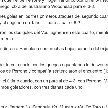
riego, obra del australiano Woodhead para el 3-2.
tres goles en los tres primeros ataques del segundo cuar
 el segundo de Tahull - para situar el 6-2.
n los dos goles del Vouliagmeni en este cuarto, mient
ermedio.
cudieron a Barcelona con muchas bajas como la del exj
el tercer cuarto con los griegos aguantando la desventa
tos de Perrone y compañía sentenciaron el encuentro (1
 el último cuarto, con un parcial de 4-3, con Perrone, M
imos goleadores, con tres dianas cada uno.
ter); Famera (-), Sanahuja (2), Munarriz (3), De Toro (1)