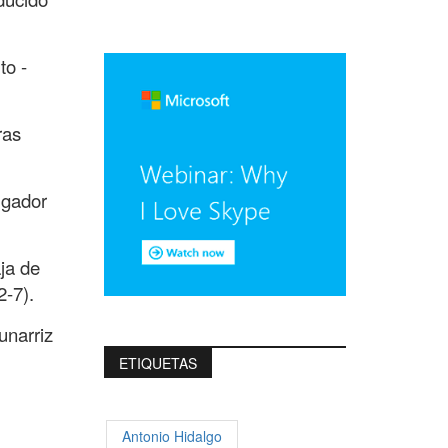
to -
ras
ugador
ja de
2-7).
unarriz
ETIQUETAS
Antonio Hidalgo
,