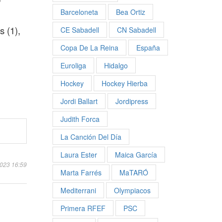
Barceloneta
Bea Ortiz
s (1),
CE Sabadell
CN Sabadell
Copa De La Reina
España
Euroliga
Hidalgo
Hockey
Hockey Hierba
Jordi Ballart
Jordipress
Judith Forca
La Canción Del Día
Laura Ester
Maica García
2023 16:59
Marta Farrés
MaTARÓ
Mediterrani
Olympiacos
Primera RFEF
PSC