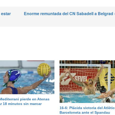
 estar
Enorme remuntada del CN Sabadell a Belgrad 
 Mediterrani pierde en Atenas
ar 18 minutos sin marcar
16-6: Plácida victoria del Atlètic
Barceloneta ante el Spandau