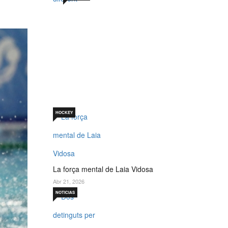
Sabadell 19 de juny. Un
per què diferent
Jul 19, 2026
HOCKEY
La força mental de Laia Vidosa
Abr 21, 2026
NOTICIAS