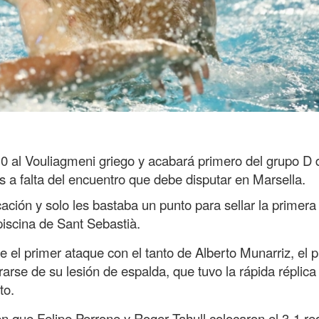
10 al Vouliagmeni griego y acabará primero del grupo D 
a falta del encuentro que debe disputar en Marsella.
ación y solo les bastaba un punto para sellar la primera
piscina de Sant Sebastià.
de el primer ataque con el tanto de Alberto Munarriz, el 
rse de su lesión de espalda, que tuvo la rápida réplica
to.
en que Felipe Perrone y Roger Tahull colocaron el 3-1 re