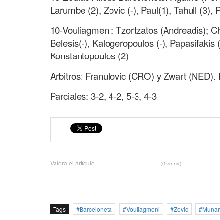
Larumbe (2), Zovic (-), Paul(1), Tahull (3), P
10-Vouliagmeni: Tzortzatos (Andreadis); Cha
Belesis(-), Kalogeropoulos (-), Papasifakis 
Konstantopoulos (2)
Arbitros: Franulovic (CRO) y Zwart (NED).
Parciales: 3-2, 4-2, 5-3, 4-3
Valora el artículo
(0 votos)
Tags
Barceloneta
Vouliagmeni
Zovic
Munarr