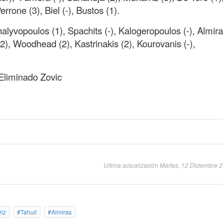
errone (3), Biel (-), Bustos (1).
lyvopoulos (1), Spachits (-), Kalogeropoulos (-), Almira
(2), Woodhead (2), Kastrinakis (2), Kourovanis (-),
 Eliminado Zovic
Ultima actualización Martes, 12 Diciembre 
iz
Tahull
Almiras