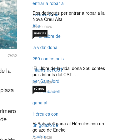
Dos detinguts per entrar a robar a la
Nova Creu Alta
Abr 20, 2026
NOTICIAS
CNAB
'El Llibre de la vida' dona 250 contes
de la
pels infants del CST …
Abr 20, 2026
 plaza
FÚTBOL
primero
 de
El Sabadell gana al Hércules con un
golazo de Eneko
Abr 19, 2026
ducido