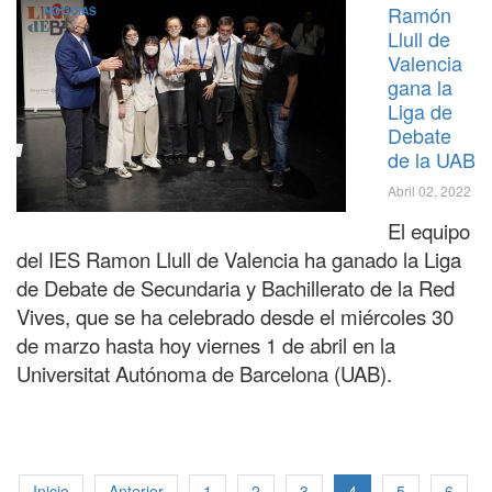
Ramón
NOTICIAS
Llull de
Valencia
gana la
Liga de
Debate
de la UAB
Abril 02, 2022
El equipo
del IES Ramon Llull de Valencia ha ganado la Liga
de Debate de Secundaria y Bachillerato de la Red
Vives, que se ha celebrado desde el miércoles 30
de marzo hasta hoy viernes 1 de abril en la
Universitat Autónoma de Barcelona (UAB).
Inicio
Anterior
1
2
3
4
5
6