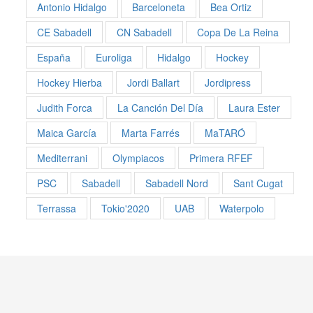
Antonio Hidalgo
Barceloneta
Bea Ortiz
CE Sabadell
CN Sabadell
Copa De La Reina
España
Euroliga
Hidalgo
Hockey
Hockey Hierba
Jordi Ballart
Jordipress
Judith Forca
La Canción Del Día
Laura Ester
Maica García
Marta Farrés
MaTARÓ
Mediterrani
Olympiacos
Primera RFEF
PSC
Sabadell
Sabadell Nord
Sant Cugat
Terrassa
Tokio'2020
UAB
Waterpolo