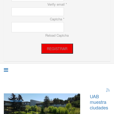
Verify email *
Captcha *
Reload Captcha
REGISTRAR
UAB
muestra
NOTICIAS
ciudades