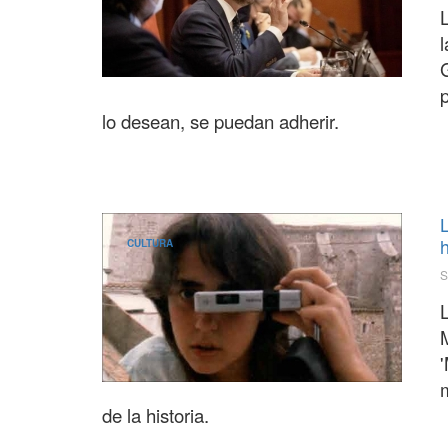
L
lo desean, se puedan adherir.
h
CULTURA
S
M
m
de la historia.