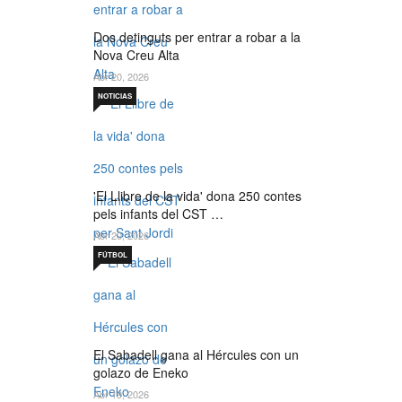
Dos detinguts per entrar a robar a la
Nova Creu Alta
Abr 20, 2026
NOTICIAS
'El Llibre de la vida' dona 250 contes
pels infants del CST …
Abr 20, 2026
FÚTBOL
El Sabadell gana al Hércules con un
golazo de Eneko
Abr 19, 2026