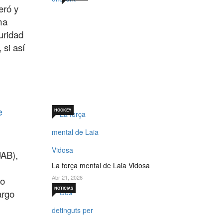
eró y
ma
uridad
 si así
Sabadell 19 de juny. Un
per què diferent
Jul 19, 2026
e
HOCKEY
UAB),
La força mental de Laia Vidosa
Abr 21, 2026
do
NOTICIAS
argo