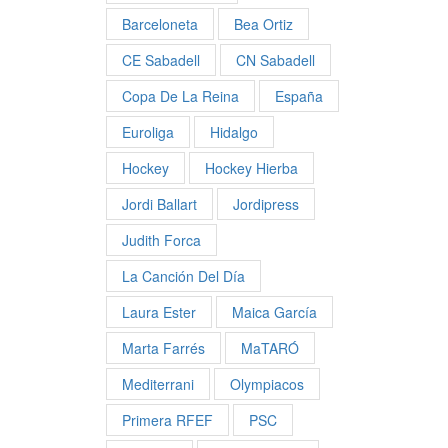
Barceloneta
Bea Ortiz
CE Sabadell
CN Sabadell
Copa De La Reina
España
Euroliga
Hidalgo
Hockey
Hockey Hierba
Jordi Ballart
Jordipress
Judith Forca
La Canción Del Día
Laura Ester
Maica García
Marta Farrés
MaTARÓ
Mediterrani
Olympiacos
Primera RFEF
PSC