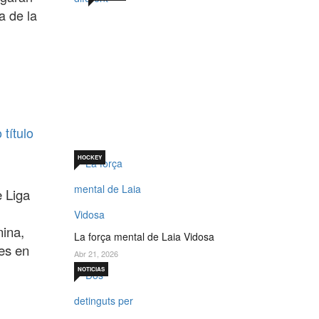
a de la
Sabadell 19 de juny. Un
per què diferent
Jul 19, 2026
título
HOCKEY
e Liga
nina,
La força mental de Laia Vidosa
les en
Abr 21, 2026
NOTICIAS