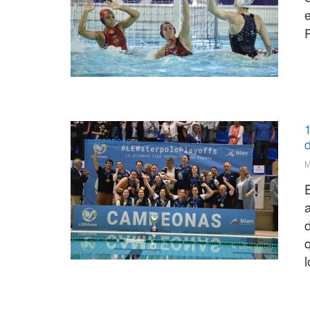
d
WATERPOLO
M
d
q