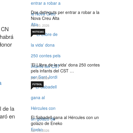
Dos detinguts per entrar a robar a la
Nova Creu Alta
Abr 20, 2026
l CN
NOTICIAS
 habrá
Honor
'El Llibre de la vida' dona 250 contes
pels infants del CST …
Abr 20, 2026
a
FÚTBOL
l de la
taró en
El Sabadell gana al Hércules con un
golazo de Eneko
Abr 19, 2026