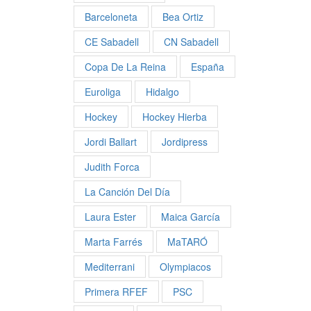
Barceloneta
Bea Ortiz
CE Sabadell
CN Sabadell
Copa De La Reina
España
Euroliga
Hidalgo
Hockey
Hockey Hierba
Jordi Ballart
Jordipress
Judith Forca
La Canción Del Día
Laura Ester
Maica García
Marta Farrés
MaTARÓ
Mediterrani
Olympiacos
Primera RFEF
PSC