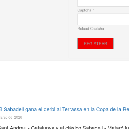
Captcha *
Reload Captcha
REGISTRAR
El Sabadell gana el derbi al Terrassa en la Copa de la R
arzo 06, 2026
Sant Andreu - Catalunya y el clásico Sabadell - Mataró j