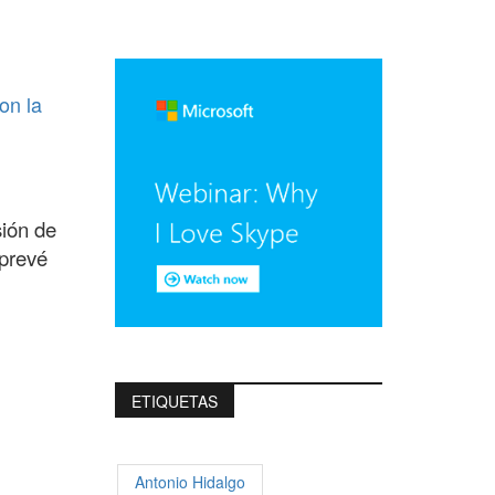
on la
sión de
 prevé
ETIQUETAS
Antonio Hidalgo