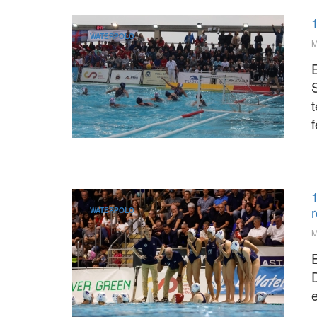
WATERPOLO
M
S
t
r
WATERPOLO
M
E
e