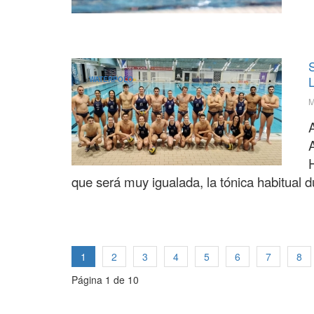
S
WATERPOLO
M
A
que será muy igualada, la tónica habitual 
1
2
3
4
5
6
7
8
Página 1 de 10