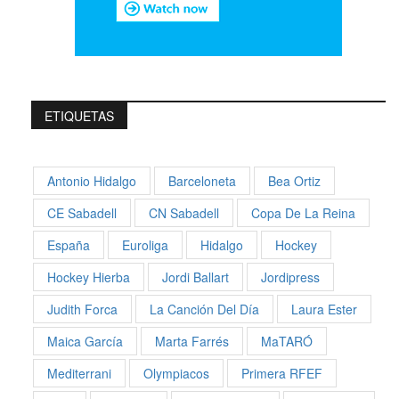
ETIQUETAS
Antonio Hidalgo
Barceloneta
Bea Ortiz
CE Sabadell
CN Sabadell
Copa De La Reina
España
Euroliga
Hidalgo
Hockey
Hockey Hierba
Jordi Ballart
Jordipress
Judith Forca
La Canción Del Día
Laura Ester
Maica García
Marta Farrés
MaTARÓ
Mediterrani
Olympiacos
Primera RFEF