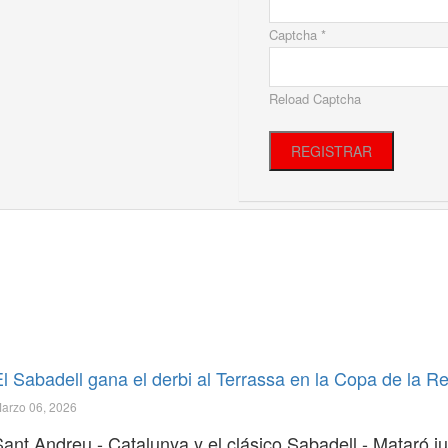
Captcha *
Reload Captcha
REGISTRAR
El Sabadell gana el derbi al Terrassa en la Copa de la R
arzo 06, 2026
Sant Andreu - Catalunya y el clásico Sabadell - Mataró j