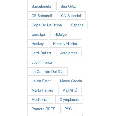
Barceloneta
Bea Ortiz
CE Sabadell
CN Sabadell
Copa De La Reina
España
Euroliga
Hidalgo
Hockey
Hockey Hierba
Jordi Ballart
Jordipress
Judith Forca
La Canción Del Día
Laura Ester
Maica García
Marta Farrés
MaTARÓ
Mediterrani
Olympiacos
Primera RFEF
PSC