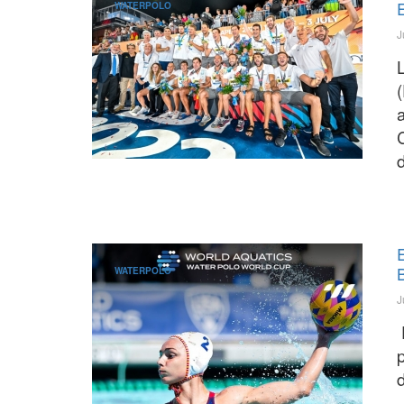
WATERPOLO
J
(
a
d
WATERPOLO
J