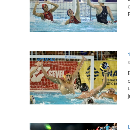
1
WATERPOLO
S
j