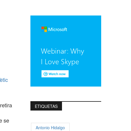
ètic
etira
ETIQUETAS
e se
Antonio Hidalgo