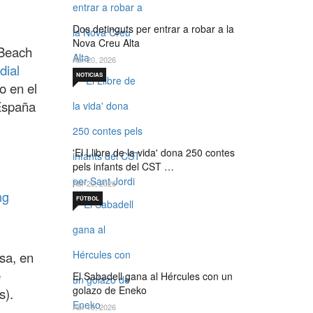
Dos detinguts per entrar a robar a la
Nova Creu Alta
 Beach
Abr 20, 2026
dial
NOTICIAS
o en el
España
'El Llibre de la vida' dona 250 contes
pels infants del CST …
Abr 20, 2026
ng
FÚTBOL
sa, en
e
El Sabadell gana al Hércules con un
golazo de Eneko
s).
Abr 19, 2026