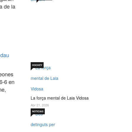
a de la
Sabadell 19 de juny. Un
per què diferent
Jul 19, 2026
ndau
HOCKEY
peones
6-6 en
ne,
La força mental de Laia Vidosa
Abr 21, 2026
NOTICIAS