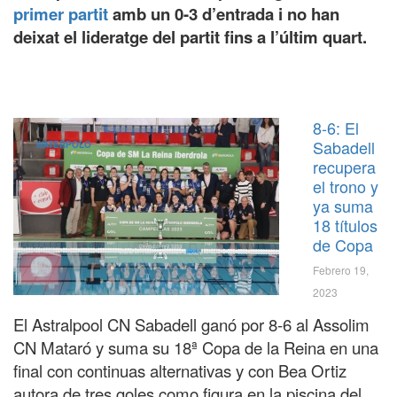
primer partit
amb un 0-3 d’entrada i no han
deixat el lideratge del partit fins a l’últim quart.
8-6: El
Sabadell
WATERPOLO
recupera
el trono y
ya suma
18 títulos
de Copa
Febrero 19,
2023
El Astralpool CN Sabadell ganó por 8-6 al Assolim
CN Mataró y suma su 18ª Copa de la Reina en una
final con continuas alternativas y con Bea Ortiz
autora de tres goles como figura en la piscina del