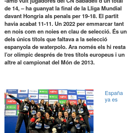
-amb vuit jugadores del CN Sabadell d’un total
de 14, – ha guanyat la final de la Lliga Mundial
davant Hongria als penals per 19-18. El partit
havia acabat 11-11. Un 2022 per emmarcar tant
en nois com en noies en clau de selecció. És un
dels únics títols que faltava a la selecció
espanyola de waterpolo. Ara només els hi resta
l’or olímpic després de tres títols europeus i un
altre al campionat del Món de 2013.
España
ya es
WATERPOLO