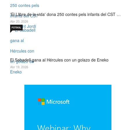
'El Llibre de la vida' dona 250 contes pels infants del CST …
Abr 20, 2026
FÚTBOL
El Sabadell gana al Hércules con un golazo de Eneko
Abr 19, 2026