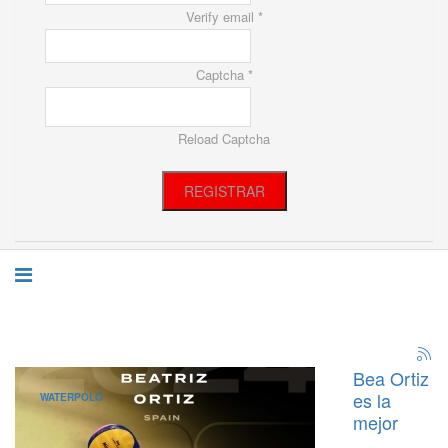
Verify email *
Captcha *
Reload Captcha
REGISTRAR
Bea Ortiz
es la
WATERPOLO
mejor