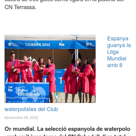
CN Terrassa.
Espanya
guanya la
WATERPOLO
Lliga
Mundial
amb 8
waterpolistes del Club
Noviembre 06, 2022
Or mundial. La selecció espanyola de waterpolo