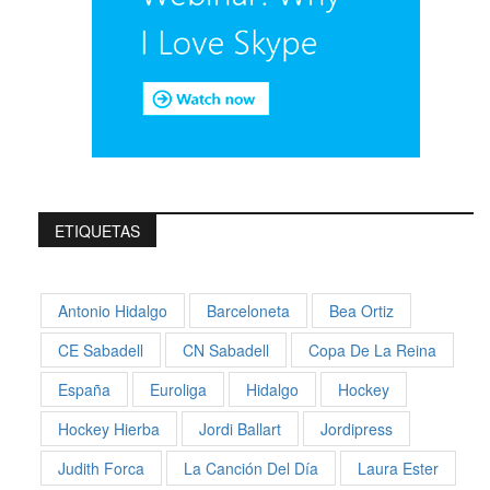
ETIQUETAS
Antonio Hidalgo
Barceloneta
Bea Ortiz
CE Sabadell
CN Sabadell
Copa De La Reina
España
Euroliga
Hidalgo
Hockey
Hockey Hierba
Jordi Ballart
Jordipress
Judith Forca
La Canción Del Día
Laura Ester