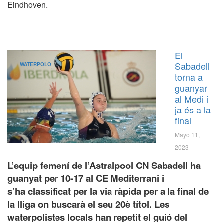
Eindhoven.
El
Sabadell
WATERPOLO
torna a
guanyar
al Medi i
ja és a la
final
Mayo 11,
2023
L’equip femení de l’Astralpool CN Sabadell ha
guanyat per 10-17 al CE Mediterrani i
s’ha classificat per la via ràpida per a la final de
la lliga on buscarà el seu 20è títol. Les
waterpolistes locals han repetit el guió del