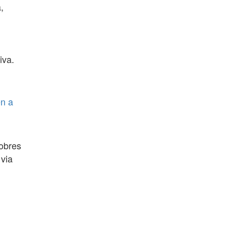
,
iva.
en a
 obres
 via