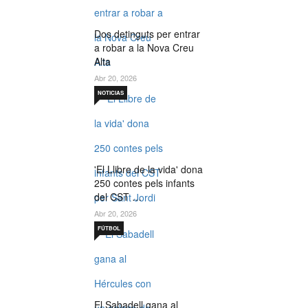
Dos detinguts per entrar
a robar a la Nova Creu
Alta
Abr 20, 2026
NOTICIAS
'El Llibre de la vida' dona
250 contes pels infants
del CST …
Abr 20, 2026
FÚTBOL
El Sabadell gana al