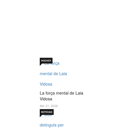
Sabadell 19 de
juny. Un per
què diferent
Jul 19, 2026
HOCKEY
La força mental de Laia
Vidosa
Abr 21, 2026
NOTICIAS