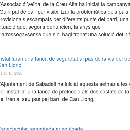
’Associació Veïnal de la Creu Alta ha iniciat la campanya
Quin pal de pal” per visibilitzar la problemàtica dels pals
rovisionals escampats per diferents punts del barri, una
situació que, segons denuncien, fa anys que
’arrossegavsense que s’hi hagi trobat una solució definit
nstal·laran una tanca de seguretat al pas de la via del tr
Can Llong
arzo 10, 2026
L’Ajuntament de Sabadell ha iniciat aquesta setmana les
er instal·lar una tanca de protecció als dos costats de la
el tren al seu pas pel barri de Can Llong.
Espectacular remontada arlequinada