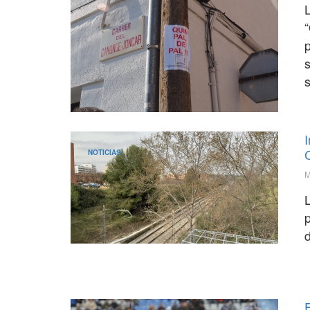
L
“
p
s
I
NOTICIAS
M
p
d