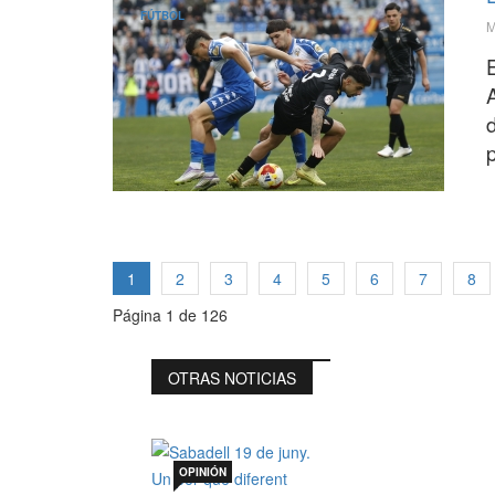
FÚTBOL
M
A
1
2
3
4
5
6
7
8
Página 1 de 126
OTRAS NOTICIAS
OPINIÓN