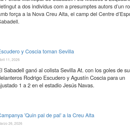
detingut a dos individus com a presumptes autors d’un ro
amb força a la Nova Creu Alta, el camp del Centre d’Esp
Sabadell.
Escudero y Coscia toman Sevilla
bril 11, 2026
l Sabadell ganó al colista Sevilla At. con los goles de s
delanteros Rodrigo Escudero y Agustín Coscia para un
ajustado 1 a 2 en el estadio Jesús Navas.
Campanya 'Quin pal de pal' a la Creu Alta
arzo 26, 2026