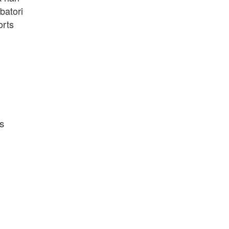
batori
orts
us