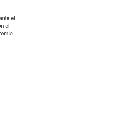
ante el
n el
premio