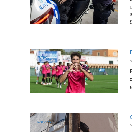
FÚTBOL
A
E
NOTICIAS
M