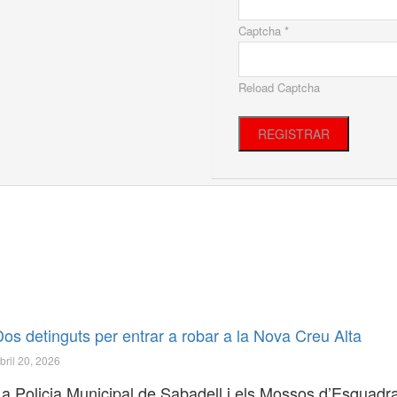
Captcha *
Reload Captcha
REGISTRAR
os detinguts per entrar a robar a la Nova Creu Alta
bril 20, 2026
La Policia Municipal de Sabadell i els Mossos d’Esquadr