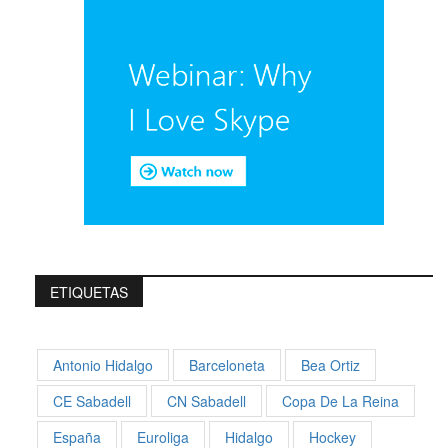
ETIQUETAS
Antonio Hidalgo
Barceloneta
Bea Ortiz
CE Sabadell
CN Sabadell
Copa De La Reina
España
Euroliga
Hidalgo
Hockey