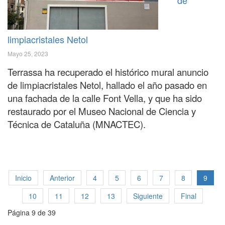
de
limpiacristales Netol
Mayo 25, 2023
Terrassa ha recuperado el histórico mural anuncio
de limpiacristales Netol, hallado el año pasado en
una fachada de la calle Font Vella, y que ha sido
restaurado por el Museo Nacional de Ciencia y
Técnica de Cataluña (MNACTEC).
Inicio
Anterior
4
5
6
7
8
9
10
11
12
13
Siguiente
Final
Página 9 de 39