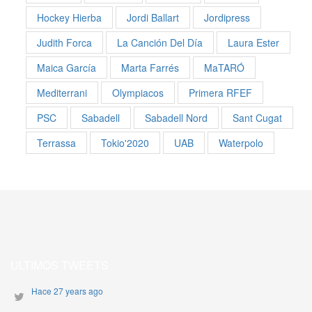
Hockey Hierba
Jordi Ballart
Jordipress
Judith Forca
La Canción Del Día
Laura Ester
Maica García
Marta Farrés
MaTARÓ
Mediterrani
Olympiacos
Primera RFEF
PSC
Sabadell
Sabadell Nord
Sant Cugat
Terrassa
Tokio'2020
UAB
Waterpolo
ULTIMOS TWEETS
Hace 27 years ago