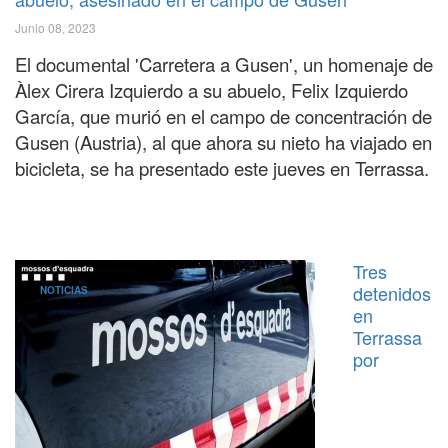
Junio 08, 2023
El documental 'Carretera a Gusen', un homenaje de
Àlex Cirera Izquierdo a su abuelo, Felix Izquierdo
García, que murió en el campo de concentración de
Gusen (Austria), al que ahora su nieto ha viajado en
bicicleta, se ha presentado este jueves en Terrassa.
Tres
detenidos
NOTICIAS
en
Terrassa
por