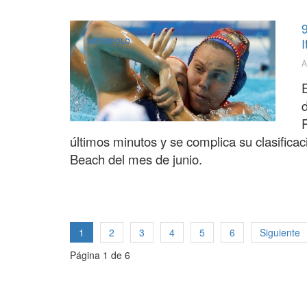
9
I
WATERPOLO
A
últimos minutos y se complica su clasificac
Beach del mes de junio.
1
2
3
4
5
6
Siguiente
Página 1 de 6