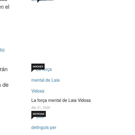
n el
Sabadell 19 de juny. Un
per què diferent
Jul 19, 2026
eu
arán
HOCKEY
s de
La força mental de Laia Vidosa
Abr 21, 2026
NOTICIAS