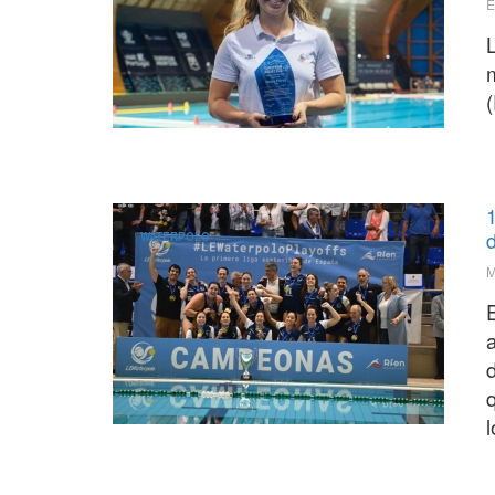
E
d
WATERPOLO
M
d
q