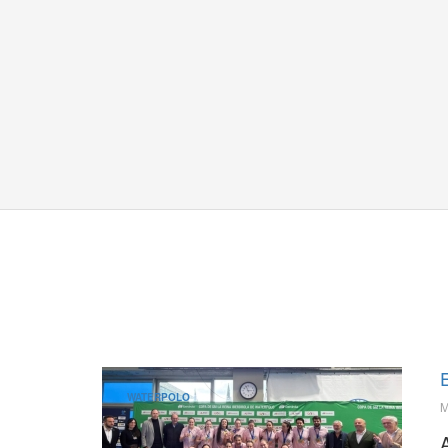
E
WATERPOLO
M