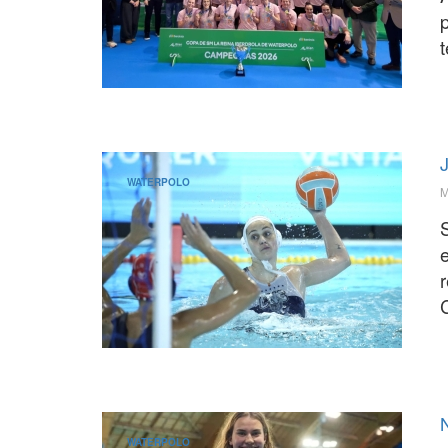
t
J
WATERPOLO
M
e
WATERPOLO