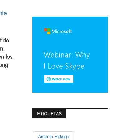
nte
tido
en
en los
Long
ETIQUETAS
Antonio Hidalgo