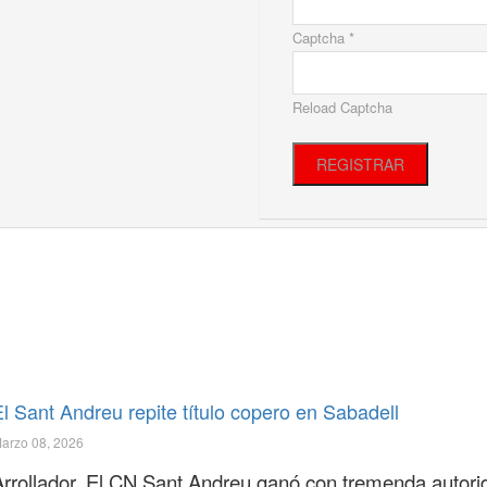
Captcha *
Reload Captcha
REGISTRAR
l Sant Andreu repite título copero en Sabadell
arzo 08, 2026
Arrollador. El CN Sant Andreu ganó con tremenda autori