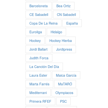
Barceloneta
Bea Ortiz
CE Sabadell
CN Sabadell
Copa De La Reina
España
Euroliga
Hidalgo
Hockey
Hockey Hierba
Jordi Ballart
Jordipress
Judith Forca
La Canción Del Día
Laura Ester
Maica García
Marta Farrés
MaTARÓ
Mediterrani
Olympiacos
Primera RFEF
PSC