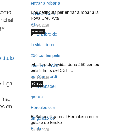
 como
Dos detinguts per entrar a robar a la
Nova Creu Alta
unchal
Abr 20, 2026
pa.
NOTICIAS
título
'El Llibre de la vida' dona 250 contes
pels infants del CST …
Abr 20, 2026
e Liga
FÚTBOL
nina,
les en
El Sabadell gana al Hércules con un
golazo de Eneko
Abr 19, 2026