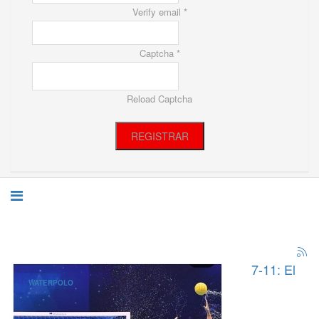
Verify email *
Captcha *
Reload Captcha
REGISTRAR
7-11: El
WATERPOLO