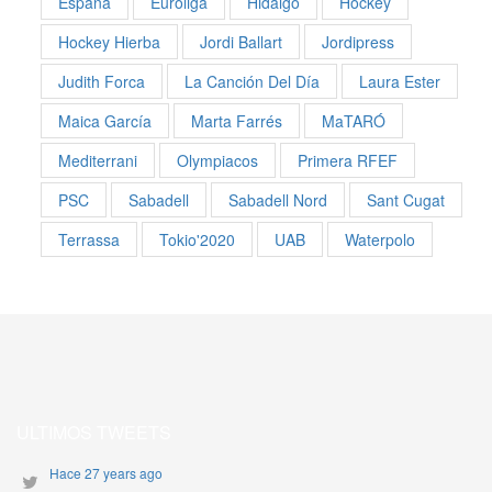
España
Euroliga
Hidalgo
Hockey
Hockey Hierba
Jordi Ballart
Jordipress
Judith Forca
La Canción Del Día
Laura Ester
Maica García
Marta Farrés
MaTARÓ
Mediterrani
Olympiacos
Primera RFEF
PSC
Sabadell
Sabadell Nord
Sant Cugat
Terrassa
Tokio'2020
UAB
Waterpolo
ULTIMOS TWEETS
Hace 27 years ago