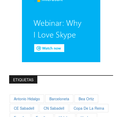
ETIQUETAS
Antonio Hidalgo
Barceloneta
Bea Ortiz
CE Sabadell
CN Sabadell
Copa De La Reina