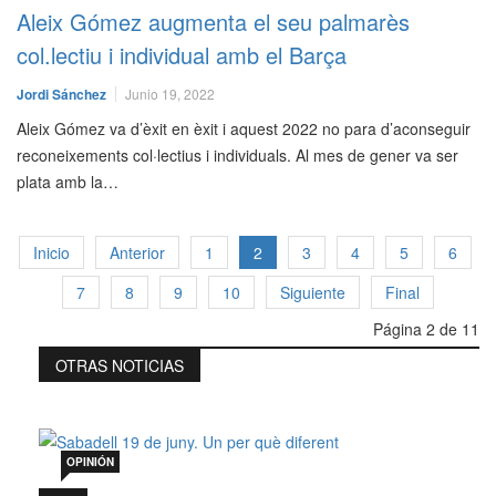
Aleix Gómez augmenta el seu palmarès
col.lectiu i individual amb el Barça
Jordi Sánchez
Junio 19, 2022
Aleix Gómez va d’èxit en èxit i aquest 2022 no para d’aconseguir
reconeixements col·lectius i individuals. Al mes de gener va ser
plata amb la…
Inicio
Anterior
1
2
3
4
5
6
7
8
9
10
Siguiente
Final
Página 2 de 11
OTRAS NOTICIAS
Sabadell 19 de juny. Un per què diferent
Jul 19, 2026
OPINIÓN