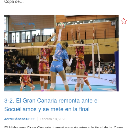
Copa de…
POLIDEPORTIVO
3-2. El Gran Canaria remonta ante el
Socuéllamos y se mete en la final
Jordi Sánchez/EFE
Febrero 18, 2023
El Hidramar Gran Canaria jugará este domingo la final de la Copa