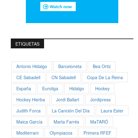
ETIQUETAS
Antonio Hidalgo
Barceloneta
Bea Ortiz
CE Sabadell
CN Sabadell
Copa De La Reina
España
Euroliga
Hidalgo
Hockey
Hockey Hierba
Jordi Ballart
Jordipress
Judith Forca
La Canción Del Día
Laura Ester
Maica García
Marta Farrés
MaTARÓ
Mediterrani
Olympiacos
Primera RFEF